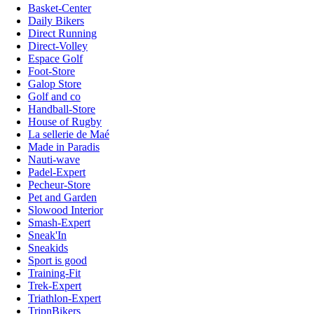
Basket-Center
Daily Bikers
Direct Running
Direct-Volley
Espace Golf
Foot-Store
Galop Store
Golf and co
Handball-Store
House of Rugby
La sellerie de Maé
Made in Paradis
Nauti-wave
Padel-Expert
Pecheur-Store
Pet and Garden
Slowood Interior
Smash-Expert
Sneak'In
Sneakids
Sport is good
Training-Fit
Trek-Expert
Triathlon-Expert
TripnBikers