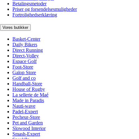
Betalingsmetoder
Priser og forsendelsesmuligheder
Fortrolighedserklæring
Vores butikker
Basket-Center
Daily Bikers
Direct Running
Direct-Volley
Espace Golf
Foot-Store
Galop Store
Golf and co
Handball-Store
House of Rugby
La sellerie de Maé
Made in Paradis
Nauti-wave
Padel-Expert
Pecheur-Store
Pet and Garden
Slowood Interior
Smash-Expert