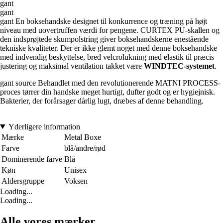
gant
gant
gant En boksehandske designet til konkurrence og træning på højt
niveau med uovertruffen værdi for pengene. CURTEX PU-skallen og
den indsprøjtede skumpolstring giver boksehandskerne enestående
tekniske kvaliteter. Der er ikke glemt noget med denne boksehandske
med indvendig beskyttelse, bred velcrolukning med elastik til præcis
justering og maksimal ventilation takket være
WINDTEC-systemet
.
gant source Behandlet med den revolutionerende MATNI PROCESS-
proces tørrer din handske meget hurtigt, dufter godt og er hygiejnisk.
Bakterier, der forårsager dårlig lugt, dræbes af denne behandling.
Yderligere information
Mærke
Metal Boxe
Farve
blå/andre/rød
Dominerende farve
Blå
Køn
Unisex
Aldersgruppe
Voksen
Loading...
Loading...
Alle vores mærker