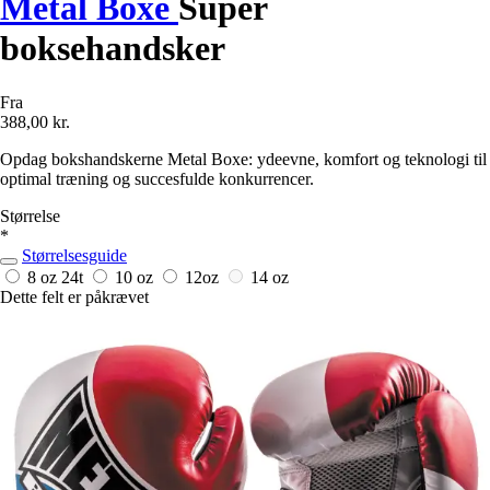
Metal Boxe
Super
boksehandsker
Fra
388,00 kr.
Opdag bokshandskerne Metal Boxe: ydeevne, komfort og teknologi til
optimal træning og succesfulde konkurrencer.
Størrelse
*
Størrelsesguide
8 oz
24t
10 oz
12oz
14 oz
Dette felt er påkrævet