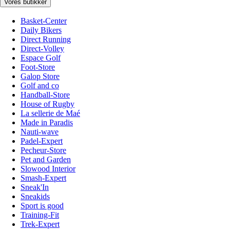
Vores butikker
Basket-Center
Daily Bikers
Direct Running
Direct-Volley
Espace Golf
Foot-Store
Galop Store
Golf and co
Handball-Store
House of Rugby
La sellerie de Maé
Made in Paradis
Nauti-wave
Padel-Expert
Pecheur-Store
Pet and Garden
Slowood Interior
Smash-Expert
Sneak'In
Sneakids
Sport is good
Training-Fit
Trek-Expert