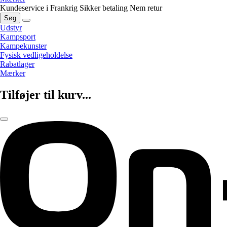
Kundeservice i Frankrig
Sikker betaling
Nem retur
Søg
Udstyr
Kampsport
Kampekunster
Fysisk vedligeholdelse
Rabatlager
Mærker
Tilføjer til kurv...