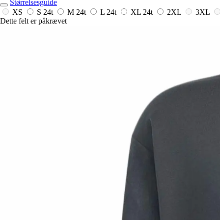
Størrelsesguide
XS
S
24t
M
24t
L
24t
XL
24t
2XL
3XL
Dette felt er påkrævet