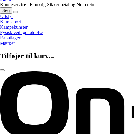
Kundeservice i Frankrig
Sikker betaling
Nem retur
Søg
Udstyr
Kampsport
Kampekunster
Fysisk vedligeholdelse
Rabatlager
Mærker
Tilføjer til kurv...