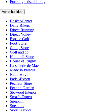
Fortrolighedserklæring
Vores butikker
Basket-Center
Daily Bikers
Direct Running
Direct-Volley
Espace Golf
Foot-Store
Galop Store
Golf and co
Handball-Store
House of Rugby
La sellerie de Maé
Made in Paradis
Nauti-wave
Padel-Expert
Pecheur-Store
Pet and Garden
Slowood Interior
Smash-Expert
Sneak'In
Sneakids
Sport is good