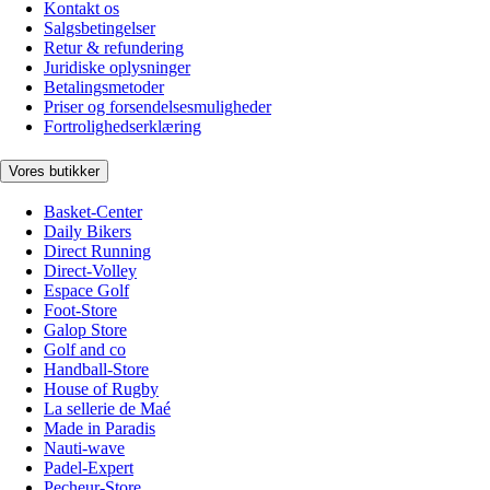
Kontakt os
Salgsbetingelser
Retur & refundering
Juridiske oplysninger
Betalingsmetoder
Priser og forsendelsesmuligheder
Fortrolighedserklæring
Vores butikker
Basket-Center
Daily Bikers
Direct Running
Direct-Volley
Espace Golf
Foot-Store
Galop Store
Golf and co
Handball-Store
House of Rugby
La sellerie de Maé
Made in Paradis
Nauti-wave
Padel-Expert
Pecheur-Store