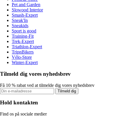
Pet and Garden
Slowood Interior
Smash-Expert
Sneak'In
Sneakids
Sport is good
Training-Fit
Trek-Expert
Triathlon-Expert
TripnBikers
Vélo-Store
Winter-Expert
Tilmeld dig vores nyhedsbrev
Få 10 % rabat ved at tilmelde dig vores nyhedsbrev
Tilmeld dig
Hold kontakten
Find os på sociale medier