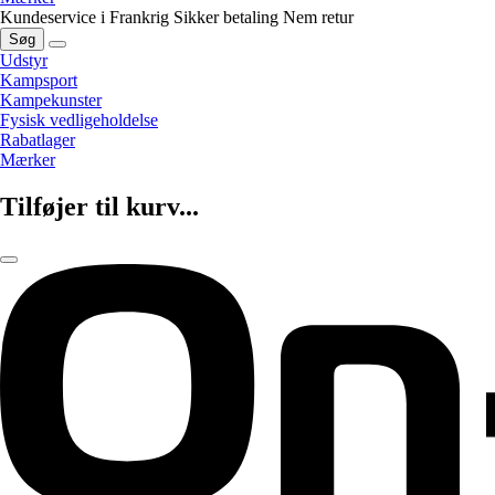
Kundeservice i Frankrig
Sikker betaling
Nem retur
Søg
Udstyr
Kampsport
Kampekunster
Fysisk vedligeholdelse
Rabatlager
Mærker
Tilføjer til kurv...