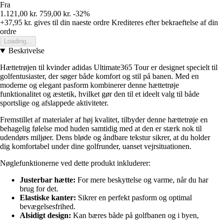
Fra
1.121,00 kr.
759,00 kr.
-32%
+37,95 kr.
gives til din naeste ordre
Krediteres efter bekraeftelse af din
ordre
Loading...
Beskrivelse
Hættetrøjen til kvinder adidas Ultimate365 Tour er designet specielt til
golfentusiaster, der søger både komfort og stil på banen. Med en
moderne og elegant pasform kombinerer denne hættetrøje
funktionalitet og æstetik, hvilket gør den til et ideelt valg til både
sportslige og afslappede aktiviteter.
Fremstillet af materialer af høj kvalitet, tilbyder denne hættetrøje en
behagelig følelse mod huden samtidig med at den er stærk nok til
udendørs miljøer. Dens bløde og åndbare tekstur sikrer, at du holder
dig komfortabel under dine golfrunder, uanset vejrsituationen.
Nøglefunktionerne ved dette produkt inkluderer:
Justerbar hætte:
For mere beskyttelse og varme, når du har
brug for det.
Elastiske kanter:
Sikrer en perfekt pasform og optimal
bevægelsesfrihed.
Alsidigt design:
Kan bæres både på golfbanen og i byen,