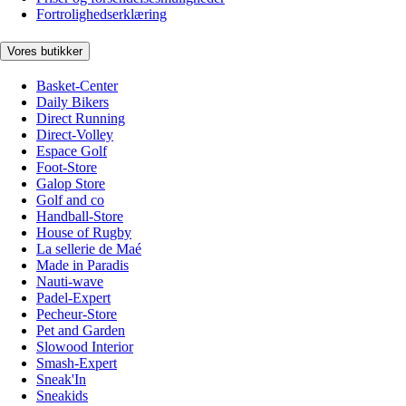
Fortrolighedserklæring
Vores butikker
Basket-Center
Daily Bikers
Direct Running
Direct-Volley
Espace Golf
Foot-Store
Galop Store
Golf and co
Handball-Store
House of Rugby
La sellerie de Maé
Made in Paradis
Nauti-wave
Padel-Expert
Pecheur-Store
Pet and Garden
Slowood Interior
Smash-Expert
Sneak'In
Sneakids