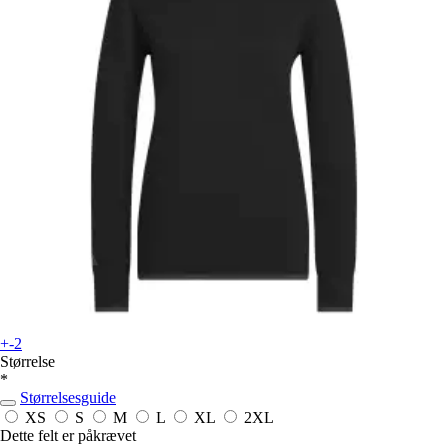
+-2
Størrelse
*
Størrelsesguide
XS
S
M
L
XL
2XL
Dette felt er påkrævet