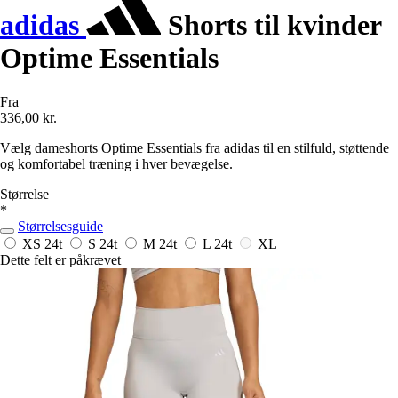
adidas
Shorts til kvinder
Optime Essentials
Fra
336,00 kr.
Vælg dameshorts Optime Essentials fra adidas til en stilfuld, støttende
og komfortabel træning i hver bevægelse.
Størrelse
*
Størrelsesguide
XS
24t
S
24t
M
24t
L
24t
XL
Dette felt er påkrævet