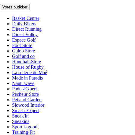
Vores butikker
Basket-Center
Daily Bikers
Direct Running
Direct-Volley
Espace Golf
Foot-Store
Galop Store
Golf and co
Handball-Store
House of Rugby
La sellerie de Maé
Made in Paradis
Nauti-wave
Padel-Expert
Pecheur-Store
Pet and Garden
Slowood Interior
Smash-Expert
Sneak'In
Sneakids
Sport is good
Training-Fit