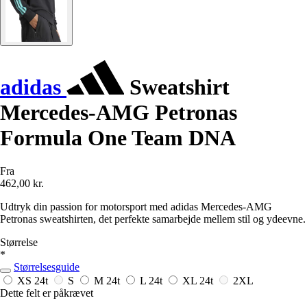
adidas
Sweatshirt
Mercedes-AMG Petronas
Formula One Team DNA
Fra
462,00 kr.
Udtryk din passion for motorsport med adidas Mercedes-AMG
Petronas sweatshirten, det perfekte samarbejde mellem stil og ydeevne.
Størrelse
*
Størrelsesguide
XS
24t
S
M
24t
L
24t
XL
24t
2XL
Dette felt er påkrævet