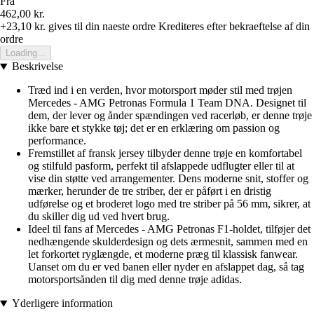
Fra
462,00 kr.
+23,10 kr.
gives til din naeste ordre
Krediteres efter bekraeftelse af din
ordre
Loading...
Beskrivelse
Træd ind i en verden, hvor motorsport møder stil med trøjen
Mercedes - AMG Petronas Formula 1 Team DNA. Designet til
dem, der lever og ånder spændingen ved racerløb, er denne trøje
ikke bare et stykke tøj; det er en erklæring om passion og
performance.
Fremstillet af fransk jersey tilbyder denne trøje en komfortabel
og stilfuld pasform, perfekt til afslappede udflugter eller til at
vise din støtte ved arrangementer. Dens moderne snit, stoffer og
mærker, herunder de tre striber, der er påført i en dristig
udførelse og et broderet logo med tre striber på 56 mm, sikrer, at
du skiller dig ud ved hvert brug.
Ideel til fans af Mercedes - AMG Petronas F1-holdet, tilføjer det
nedhængende skulderdesign og dets ærmesnit, sammen med en
let forkortet ryglængde, et moderne præg til klassisk fanwear.
Uanset om du er ved banen eller nyder en afslappet dag, så tag
motorsportsånden til dig med denne trøje adidas.
Yderligere information