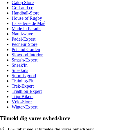
Galop Store
Golf and co
Handball-Store
House of Rugby
La sellerie de Maé
Made in Paradis
Nauti-wave
Padel-Expert
Pecheur-Store
Pet and Garden
Slowood Interior
Smash-Expert
Sneak'In
Sneakids
Sport is good
Training-Fit
Trek-Expert
Triathlon-Expert
TripnBikers
Vélo-Store
Winter-Expert
Tilmeld dig vores nyhedsbrev
Få 10 % rabat ved at tilmelde dig vores nyhedsbrev