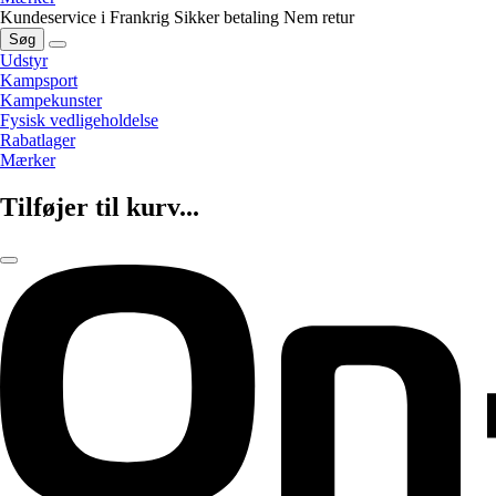
Kundeservice i Frankrig
Sikker betaling
Nem retur
Søg
Udstyr
Kampsport
Kampekunster
Fysisk vedligeholdelse
Rabatlager
Mærker
Tilføjer til kurv...