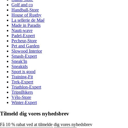
Golf and co
Handball-Store
House of Rugby
La sellerie de Maé
Made in Paradis
Nauti-wave
Padel-Expert
Pecheur-Store
Pet and Garden
Slowood Interior
Smash-Expert
Sneak'In
Sneakids
Sport is good
Training-Fit
Trek-Expert
Triathlon-Expert
TripnBikers
Vélo-Store
Winter-Expert
Tilmeld dig vores nyhedsbrev
Få 10 % rabat ved at tilmelde dig vores nyhedsbrev