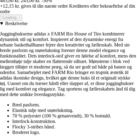
485,00 kr.
243,00 kr.
-50%
+12,15 kr.
gives til din naeste ordre
Krediteres efter bekraeftelse af din
ordre
Loading...
Beskrivelse
Joggingbukserne adidas x FARM Rio House of Tiro kombinerer
dynamisk stil og komfort. Inspireret af den dynamiske energi fra
urbane basketballbaner fejrer den kreativitet og fællesskab. Med sin
brede pasform og snørelukning forener denne model elegance og
funktionalitet. Dets interlock-stof giver en følelse af komfort, mens den
mellemhøje talje skaber en flatterende silhuet. Mønstrene i blok ved
læggen tilføjer et moderne præg, så du ser godt ud både på banen og
udenfor. Samarbejdet med FARM Rio bringer en tropisk æstetik til
adidas ikoniske design, hvilket gør denne buks til et originalt stykke
tøj. Uanset om du træner hårdt eller slapper af, er disse joggingbukser
lig med komfort og elegance. Tag sportens og fællesskabets ånd til dig
med dette unikke hverdagsstykke.
Bred pasform.
Elastisk talje med snørelukning.
70 % polyester (100 % genanvendt), 30 % bomuld.
Interlock-konstruktion.
Flocky 3-stribes bånd.
Broderet logo.