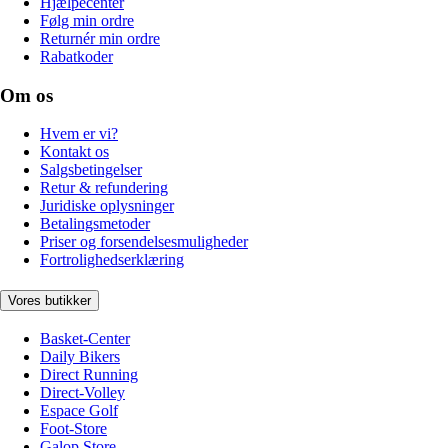
Hjælpecenter
Følg min ordre
Returnér min ordre
Rabatkoder
Om os
Hvem er vi?
Kontakt os
Salgsbetingelser
Retur & refundering
Juridiske oplysninger
Betalingsmetoder
Priser og forsendelsesmuligheder
Fortrolighedserklæring
Vores butikker
Basket-Center
Daily Bikers
Direct Running
Direct-Volley
Espace Golf
Foot-Store
Galop Store