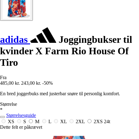
adidas
Joggingbukser til
kvinder X Farm Rio House Of
Tiro
Fra
485,00 kr.
243,00 kr.
-50%
En bred joggerbuks med justerbar snøre til personlig komfort.
Størrelse
*
Størrelsesguide
XS
S
M
L
XL
2XL
2XS
24t
Dette felt er påkrævet