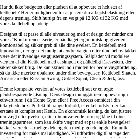
Har du ikke budgettet eller pladsen til at opbevare et helt sæt af
kettlebell? Her er muligheden for at justere din arbejdsbelastning efter
dagens træning. Skift hurtigt fra en vægt på 12 KG til 32 KG med
vores kettlebell opladelig.
Designet til at passe til alle niveauer og med et design der minder om
vores "Konkurrence"-serie, er håndtaget ergonomisk og giver en
komfortabel og sikker greb til alle dine øvelser. En kettlebell med
innovation, der gør det muligt at ændre vægten efter dine behov takket
være det indvendige vægtjusteringssystem. Stålplader vil modulere
vægten af din Kettlebell med et simpelt og pålideligt låsesystem, der
sikrer sikker brug. De kan skrues ind i midten for bedre vægtfordeling,
så du ikke mærker ubalance under dine bevægelser: Kettlebell Snatch,
Amarican eller Russian Swing, Goblet Squat, Clean & Jerk, osv.
Denne kompakte version af vores kettlebell sæt er en ægte
pladsbesparende løsning. Dens design muliggør nem opbevaring i
ethvert rum: i dit Home Gym eller i Free Access området i din
tilknyttede box. Perfekt til trange forhold, et enkelt udstyr der kan
erstatte et komplet sæt Kettle. En økonomisk løsning, du kan justere
din vægt efter øvelsen, efter din nuværende form og låne til dine
træningspartnere, som kan skifte vægt med et par enkle bevægelser
takket være de skruelige dele og den medfølgende nøgle. En unik
investering for maksimal alsidighed. Vi udfordrer dig til at tage den