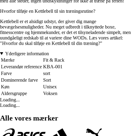
med alle steder, ingen undskyldninger for ikke at træne på ferien!
Hvorfor tilføje en Kettlebell til sin træningsrutine?
Kettlebell er et alsidigt udstyr, der giver dig mange
bevægelsesmuligheder. Nu meget udbredt i tilknyttede boxe,
fitnesscentre og hjemmekunder, er det et tilsyneladende simpelt, men
uundgåeligt redskab til at variere dine WODs. Læs vores artikel:
"Hvorfor du skal tilføje en Kettlebell til din træning?"
Yderligere information
Mærke
Fit & Rack
Leverandør reference
KBA-001
Farve
sort
Dominerende farve
Sort
Køn
Unisex
Aldersgruppe
Voksen
Loading...
Loading...
Alle vores mærker