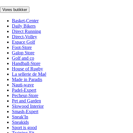
Vores butikker
Basket-Center
Daily Bikers
Direct Running
Direct-Volley
Espace Golf
Foot-Store
Galop Store
Golf and co
Handball-Store
House of Rugby
La sellerie de Maé
Made in Paradis
Nauti-wave
Padel-Expert
Pecheur-Store
Pet and Garden
Slowood Interior
Smash-Expert
Sneak'In
Sneakids
Sport is good
Training-Fit