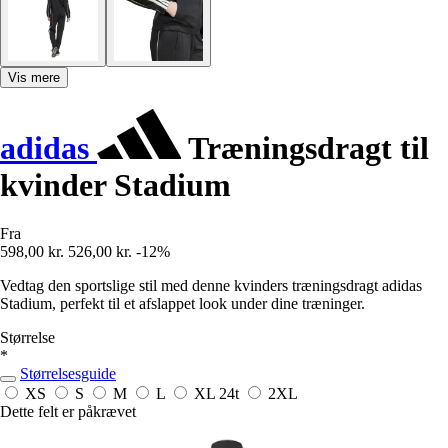
Vis mere
adidas
Træningsdragt til
kvinder Stadium
Fra
598,00 kr.
526,00 kr.
-12%
Vedtag den sportslige stil med denne kvinders træningsdragt adidas
Stadium, perfekt til et afslappet look under dine træninger.
Størrelse
*
Størrelsesguide
XS
S
M
L
XL
24t
2XL
Dette felt er påkrævet