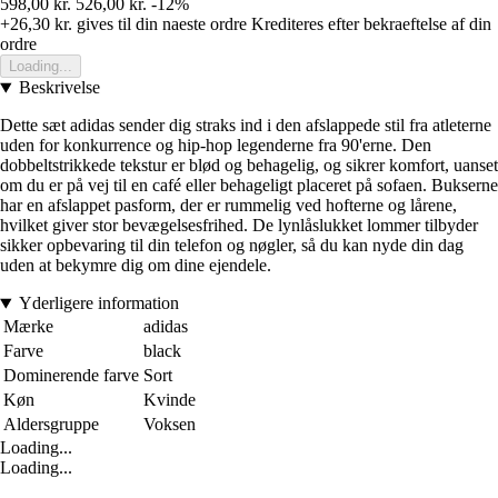
598,00 kr.
526,00 kr.
-12%
+26,30 kr.
gives til din naeste ordre
Krediteres efter bekraeftelse af din
ordre
Loading...
Beskrivelse
Dette sæt adidas sender dig straks ind i den afslappede stil fra atleterne
uden for konkurrence og hip-hop legenderne fra 90'erne. Den
dobbeltstrikkede tekstur er blød og behagelig, og sikrer komfort, uanset
om du er på vej til en café eller behageligt placeret på sofaen. Bukserne
har en afslappet pasform, der er rummelig ved hofterne og lårene,
hvilket giver stor bevægelsesfrihed. De lynlåslukket lommer tilbyder
sikker opbevaring til din telefon og nøgler, så du kan nyde din dag
uden at bekymre dig om dine ejendele.
Yderligere information
Mærke
adidas
Farve
black
Dominerende farve
Sort
Køn
Kvinde
Aldersgruppe
Voksen
Loading...
Loading...