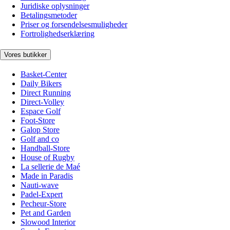
Juridiske oplysninger
Betalingsmetoder
Priser og forsendelsesmuligheder
Fortrolighedserklæring
Vores butikker
Basket-Center
Daily Bikers
Direct Running
Direct-Volley
Espace Golf
Foot-Store
Galop Store
Golf and co
Handball-Store
House of Rugby
La sellerie de Maé
Made in Paradis
Nauti-wave
Padel-Expert
Pecheur-Store
Pet and Garden
Slowood Interior