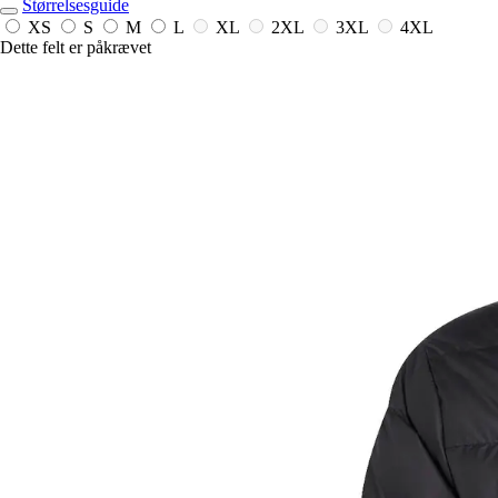
Størrelsesguide
XS
S
M
L
XL
2XL
3XL
4XL
Dette felt er påkrævet