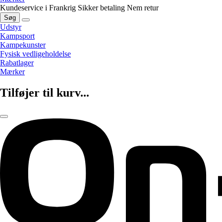
Kundeservice i Frankrig
Sikker betaling
Nem retur
Søg
Udstyr
Kampsport
Kampekunster
Fysisk vedligeholdelse
Rabatlager
Mærker
Tilføjer til kurv...