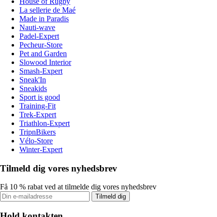
House of Rugby
La sellerie de Maé
Made in Paradis
Nauti-wave
Padel-Expert
Pecheur-Store
Pet and Garden
Slowood Interior
Smash-Expert
Sneak'In
Sneakids
Sport is good
Training-Fit
Trek-Expert
Triathlon-Expert
TripnBikers
Vélo-Store
Winter-Expert
Tilmeld dig vores nyhedsbrev
Få 10 % rabat ved at tilmelde dig vores nyhedsbrev
Tilmeld dig
Hold kontakten