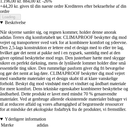
1.196,00 kr.
884,00 kr.
-26%
+44,20 kr.
gives til din naeste ordre
Krediteres efter bekraeftelse af din
ordre
Loading...
Beskrivelse
Når skyerne samler sig, og regnen kommer, holder denne anorak
adidas Terrex dig komfortabelt tør. CLIMAPROOF beskytter dig mod
vejret og transporterer sved væk for at kombinere komfort og ydeevne.
Den 2,5-lags konstruktion er lettere end et design med to eller tre lag,
hvilket gør det nemt at pakke ned i en rygsæk, samtidig med at den
giver optimal beskyttelse mod regn. Den justerbare hætte med skygge
sikrer en perfekt dækning, mens de lynlåsede lommer holder dine små
essentielle ting sikre. Den rummelige pasform giver dig fri bevægelse
og gør det nemt at lag-føre. CLIMAPROOF beskytter dig mod vejret
med vandtætte materialer og et design skabt til at klare vanskelige
forhold. Beskyt dig mod vindstød med et vindtæt og åndbart materiale
for mere komfort. Dens tekniske egenskaber kombinerer beskyttelse og
åndbarhed. Dette produkt er lavet med mindst 70 % genanvendte
materialer. Ved at genbruge allerede eksisterende materialer bidrager vi
til at reducere affald og vores afhængighed af begrænsede ressourcer
for at mindske det økologiske fodaftryk fra de produkter, vi fremstiller.
Yderligere information
Mærke
adidas