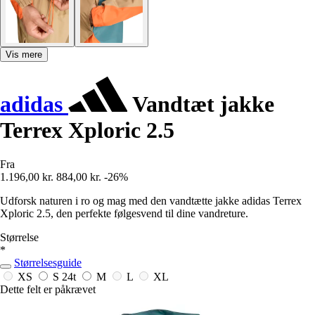
Vis mere
adidas
Vandtæt jakke
Terrex Xploric 2.5
Fra
1.196,00 kr.
884,00 kr.
-26%
Udforsk naturen i ro og mag med den vandtætte jakke adidas Terrex
Xploric 2.5, den perfekte følgesvend til dine vandreture.
Størrelse
*
Størrelsesguide
XS
S
24t
M
L
XL
Dette felt er påkrævet