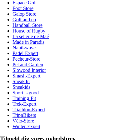
Espace Golf
Foot-Store
Galop Store
Golf and co
Handball-Store
House of Rugby
La sellerie de Maé
Made in Paradis
Nauti-wave
Padel-Expert
Pecheur-Store
Pet and Garden
Slowood Interior
Smash-Expert
Sneak'In
Sneakids
Sport is good
Training-Fit
Trek-Expert
Triathlon-Expert
TripnBikers
Vélo-Store
Winter-Expert
Tilmeld dig vores nyhedsbrev