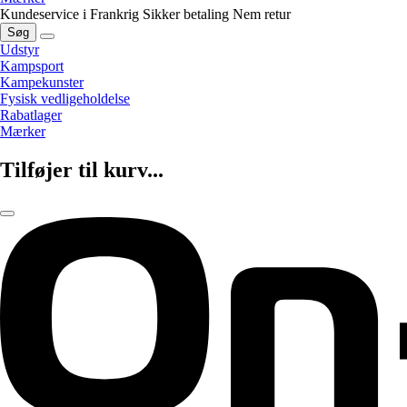
Kundeservice i Frankrig
Sikker betaling
Nem retur
Søg
Udstyr
Kampsport
Kampekunster
Fysisk vedligeholdelse
Rabatlager
Mærker
Tilføjer til kurv...