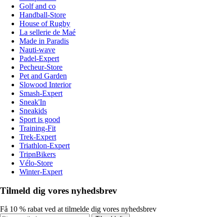
Golf and co
Handball-Store
House of Rugby
La sellerie de Maé
Made in Paradis
Nauti-wave
Padel-Expert
Pecheur-Store
Pet and Garden
Slowood Interior
Smash-Expert
Sneak'In
Sneakids
Sport is good
Training-Fit
Trek-Expert
Triathlon-Expert
TripnBikers
Vélo-Store
Winter-Expert
Tilmeld dig vores nyhedsbrev
Få 10 % rabat ved at tilmelde dig vores nyhedsbrev