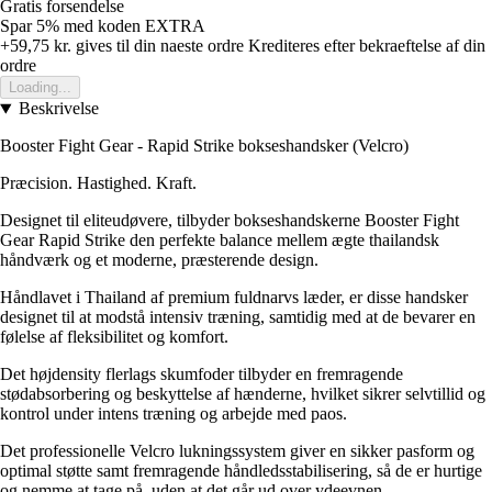
Gratis forsendelse
Spar 5%
med koden
EXTRA
+59,75 kr.
gives til din naeste ordre
Krediteres efter bekraeftelse af din
ordre
Loading...
Beskrivelse
Booster Fight Gear - Rapid Strike bokseshandsker (Velcro)
Præcision. Hastighed. Kraft.
Designet til eliteudøvere, tilbyder bokseshandskerne Booster Fight
Gear Rapid Strike den perfekte balance mellem ægte thailandsk
håndværk og et moderne, præsterende design.
Håndlavet i Thailand af premium fuldnarvs læder, er disse handsker
designet til at modstå intensiv træning, samtidig med at de bevarer en
følelse af fleksibilitet og komfort.
Det højdensity flerlags skumfoder tilbyder en fremragende
stødabsorbering og beskyttelse af hænderne, hvilket sikrer selvtillid og
kontrol under intens træning og arbejde med paos.
Det professionelle Velcro lukningssystem giver en sikker pasform og
optimal støtte samt fremragende håndledsstabilisering, så de er hurtige
og nemme at tage på, uden at det går ud over ydeevnen.