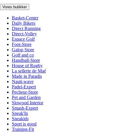
Vores butikker
Basket-Center
Daily Bikers
Direct Running
Direct-Volley
Espace Golf
Foot-Store
Galop Store
Golf and co
Handball-Store
House of Rugby
La sellerie de Maé
Made in Paradis
Nauti-wave
Padel-Expert
Pecheur-Store
Pet and Garden
Slowood Interior
Smash-Expert
Sneak'In
Sneakids
Sport is good
Training-Fit