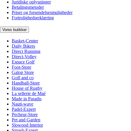
Juridiske oplysninger
Betalingsmetoder
Priser og forsendelsesmuligheder
Fortrolighedserklæring
Vores butikker
Basket-Center
Daily Bikers
Direct Running
Direct-Volley
Espace Golf
Foot-Store
Galop Store
Golf and co
Handball-Store
House of Rugby
La sellerie de Maé
Made in Paradis
Nauti-wave
Padel-Expert
Pecheur-Store
Pet and Garden
Slowood Interior
Smash-Expert