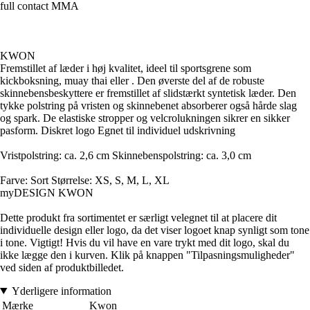
full contact MMA
KWON
Fremstillet af læder i høj kvalitet, ideel til sportsgrene som
kickboksning, muay thai eller . Den øverste del af de robuste
skinnebensbeskyttere er fremstillet af slidstærkt syntetisk læder. Den
tykke polstring på vristen og skinnebenet absorberer også hårde slag
og spark. De elastiske stropper og velcrolukningen sikrer en sikker
pasform. Diskret logo Egnet til individuel udskrivning
Vristpolstring: ca. 2,6 cm Skinnebenspolstring: ca. 3,0 cm
Farve: Sort Størrelse: XS, S, M, L, XL
myDESIGN KWON
Dette produkt fra sortimentet er særligt velegnet til at placere dit
individuelle design eller logo, da det viser logoet knap synligt som tone
i tone. Vigtigt! Hvis du vil have en vare trykt med dit logo, skal du
ikke lægge den i kurven. Klik på knappen "Tilpasningsmuligheder"
ved siden af produktbilledet.
Yderligere information
Mærke
Kwon