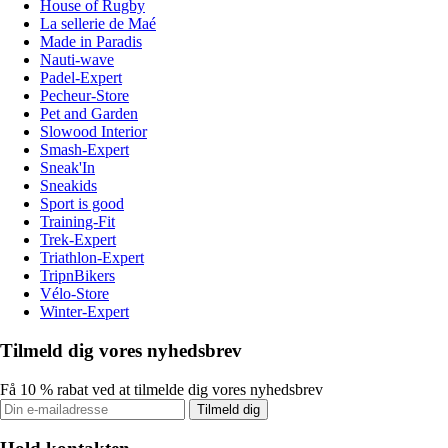
House of Rugby
La sellerie de Maé
Made in Paradis
Nauti-wave
Padel-Expert
Pecheur-Store
Pet and Garden
Slowood Interior
Smash-Expert
Sneak'In
Sneakids
Sport is good
Training-Fit
Trek-Expert
Triathlon-Expert
TripnBikers
Vélo-Store
Winter-Expert
Tilmeld dig vores nyhedsbrev
Få 10 % rabat ved at tilmelde dig vores nyhedsbrev
Tilmeld dig