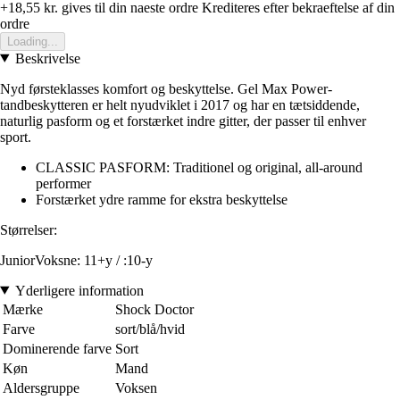
+18,55 kr.
gives til din naeste ordre
Krediteres efter bekraeftelse af din
ordre
Loading...
Beskrivelse
Nyd førsteklasses komfort og beskyttelse. Gel Max Power-
tandbeskytteren er helt nyudviklet i 2017 og har en tætsiddende,
naturlig pasform og et forstærket indre gitter, der passer til enhver
sport.
CLASSIC PASFORM: Traditionel og original, all-around
performer
Forstærket ydre ramme for ekstra beskyttelse
Størrelser:
JuniorV
oksne: 11+y /
:
10-y
Yderligere information
Mærke
Shock Doctor
Farve
sort/blå/hvid
Dominerende farve
Sort
Køn
Mand
Aldersgruppe
Voksen