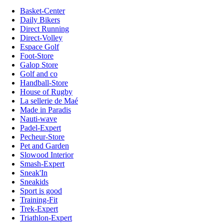
Basket-Center
Daily Bikers
Direct Running
Direct-Volley
Espace Golf
Foot-Store
Galop Store
Golf and co
Handball-Store
House of Rugby
La sellerie de Maé
Made in Paradis
Nauti-wave
Padel-Expert
Pecheur-Store
Pet and Garden
Slowood Interior
Smash-Expert
Sneak'In
Sneakids
Sport is good
Training-Fit
Trek-Expert
Triathlon-Expert