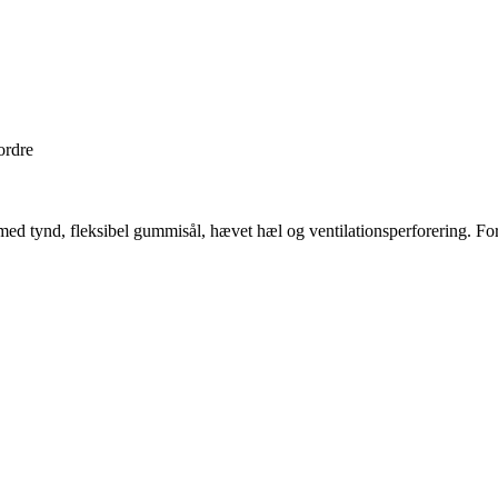
ordre
d tynd, fleksibel gummisål, hævet hæl og ventilationsperforering. For