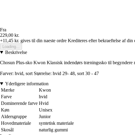
Fra
229,00 kr.
+11,45 kr.
gives til din naeste ordre
Krediteres efter bekraeftelse af din 
Loading...
Beskrivelse
Chosun Plus-sko Kwon Klassisk indendørs træningssko til begyndere me
Farver: hvid, sort Størrelse: hvid 29- 48, sort 30 - 47
Yderligere information
Mærke
Kwon
Farve
hvid
Dominerende farve
Hvid
Køn
Unisex
Aldersgruppe
Junior
Hovedmateriale
syntetisk materiale
Skosål
naturlig gummi