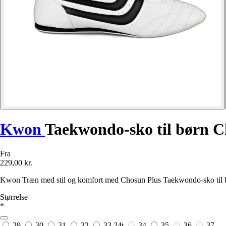
Kwon
Taekwondo-sko til børn C
Fra
229,00 kr.
Kwon Træn med stil og komfort med Chosun Plus Taekwondo-sko til børn
Størrelse
*
29
30
31
32
33
24t
34
35
36
37