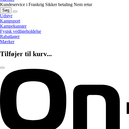
Kundeservice i Frankrig
Sikker betaling
Nem retur
Søg
Udstyr
Kampsport
Kampekunster
Fysisk vedligeholdelse
Rabatlager
Mærker
Tilføjer til kurv...