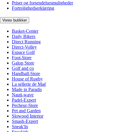
Priser og forsendelsesmuligheder
Fortrolighedserklæring
Vores butikker
Basket-Center
Daily Bikers
Direct Running
Direct-Volley
Espace Golf
Foot-Store
Galop Store
Golf and co
Handball-Store
House of Rugby
La sellerie de Maé
Made in Paradis
Nauti-wave
Padel-Expert
Pecheur-Store
Pet and Garden
Slowood Interior
Smash-Expert
Sneak'In
Sneakids