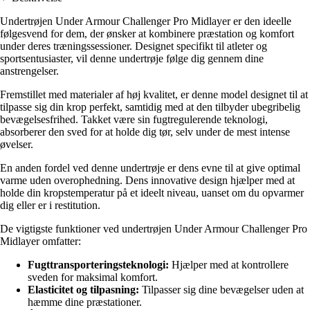
Undertrøjen Under Armour Challenger Pro Midlayer er den ideelle
følgesvend for dem, der ønsker at kombinere præstation og komfort
under deres træningssessioner. Designet specifikt til atleter og
sportsentusiaster, vil denne undertrøje følge dig gennem dine
anstrengelser.
Fremstillet med materialer af høj kvalitet, er denne model designet til at
tilpasse sig din krop perfekt, samtidig med at den tilbyder ubegribelig
bevægelsesfrihed. Takket være sin fugtregulerende teknologi,
absorberer den sved for at holde dig tør, selv under de mest intense
øvelser.
En anden fordel ved denne undertrøje er dens evne til at give optimal
varme uden overophedning. Dens innovative design hjælper med at
holde din kropstemperatur på et ideelt niveau, uanset om du opvarmer
dig eller er i restitution.
De vigtigste funktioner ved undertrøjen Under Armour Challenger Pro
Midlayer omfatter:
Fugttransporteringsteknologi:
Hjælper med at kontrollere
sveden for maksimal komfort.
Elasticitet og tilpasning:
Tilpasser sig dine bevægelser uden at
hæmme dine præstationer.