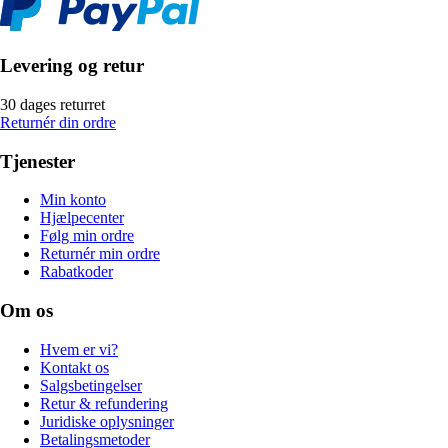
Levering og retur
30 dages returret
Returnér din ordre
Tjenester
Min konto
Hjælpecenter
Følg min ordre
Returnér min ordre
Rabatkoder
Om os
Hvem er vi?
Kontakt os
Salgsbetingelser
Retur & refundering
Juridiske oplysninger
Betalingsmetoder