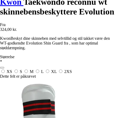
Kwon
Taekwondo reconnu wt
skinnebensbeskyttere Evolution
Fra
324,00 kr.
KwonBeskyt dine skinneben med selvtillid og stil takket være den
WT-godkendte Evolution Shin Guard fra , som har optimal
støddæmpning.
Størrelse
*
XS
S
M
L
XL
2XS
Dette felt er påkrævet