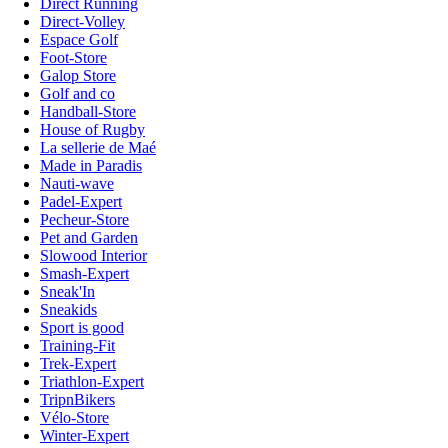
Direct Running
Direct-Volley
Espace Golf
Foot-Store
Galop Store
Golf and co
Handball-Store
House of Rugby
La sellerie de Maé
Made in Paradis
Nauti-wave
Padel-Expert
Pecheur-Store
Pet and Garden
Slowood Interior
Smash-Expert
Sneak'In
Sneakids
Sport is good
Training-Fit
Trek-Expert
Triathlon-Expert
TripnBikers
Vélo-Store
Winter-Expert