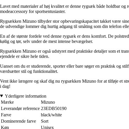
Lavet med materialer af høj kvalitet er denne rygsæk både holdbar og rob
modeaccessory for sportsentusiaster.
Rygsækken Mizuno tilbyder stor opbevaringskapacitet takket være sine
de udvendige lommer dig hurtig adgang til småting som din telefon elle
En af de største fordele ved denne rygsæk er dens komfort. De polstred
kølig og tør, selv under de mest intense bevægelser.
Rygsækken Mizuno er også udstyret med praktiske detaljer som et transpor
ejendele er sikre hele tiden.
Uanset om du er studerende, sporter eller bare søger en praktisk og stil
værdsætter stil og funktionalitet.
Vent ikke længere og skaf dig nu rygsækken Mizuno for at tilføje et strej
i dag!
Yderligere information
Mærke
Mizuno
Leverandør reference
23EDB50190
Farve
black/white
Dominerende farve
Sort
Køn
Unisex