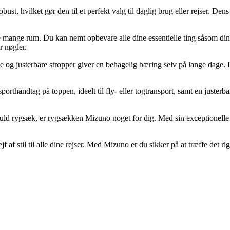
ust, hvilket gør den til et perfekt valg til daglig brug eller rejser. De
 mange rum. Du kan nemt opbevare alle dine essentielle ting såsom din
r nøgler.
e og justerbare stropper giver en behagelig bæring selv på lange dage. 
thåndtag på toppen, ideelt til fly- eller togtransport, samt en justerbar
fuld rygsæk, er rygsækken Mizuno noget for dig. Med sin exceptionelle kv
f af stil til alle dine rejser. Med Mizuno er du sikker på at træffe det 