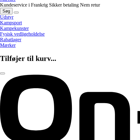
Kundeservice i Frankrig
Sikker betaling
Nem retur
Søg
Udstyr
Kampsport
Kampekunster
Fysisk vedligeholdelse
Rabatlager
Mærker
Tilføjer til kurv...