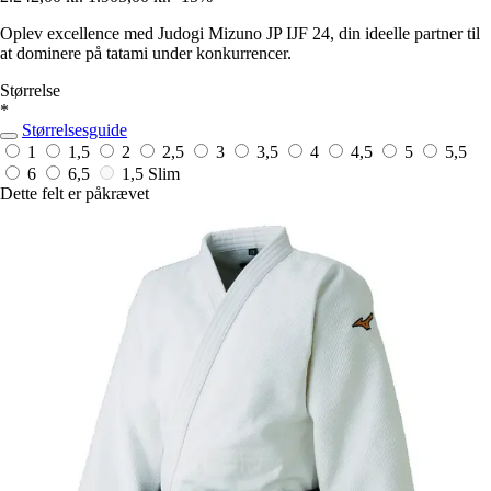
Oplev excellence med Judogi Mizuno JP IJF 24, din ideelle partner til
at dominere på tatami under konkurrencer.
Størrelse
*
Størrelsesguide
1
1,5
2
2,5
3
3,5
4
4,5
5
5,5
6
6,5
1,5 Slim
Dette felt er påkrævet