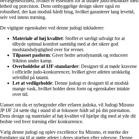
bevægelsesfrihed, hvilket er essentielt for at udføre judo-teknikker med
lethed og præcision. Dens omhyggelige design sikrer også en
robusthed, der kan modstå hårdt brug, hvilket garanterer lang levetid,
selv ved intens træning.
De vigtigste egenskaber ved denne judogi inkluderer:
Materiale af høj kvalitet
: Stoffet er særligt udvalgt for at
tilbyde optimal komfort samtidig med at det sikrer god
modstandsdygtighed over for revner.
Tilpasset pasform
: Giver bedre aerodynamik og reducerer
friktion under kamp.
Overholdelse af IJF-standarder
: Designet til at møde kravene
i officielle judo-konkurrencer, hvilket giver atleten urokkelig
selvtillid på tatami.
Let at vedligeholde
: Denne judogi er designet til at modstå
mange vask, hvilket holder dens form og egenskaber intakte
over tid.
Uanset om du er nybegynder eller erfaren judoka, vil Judogi Mizuno
JP IJF 24 sætte dig i stand til at fokusere fuldt ud på din præstation.
Dens design og materialer af høj kvalitet vil hjælpe dig med at yde dit
bedste ved hver træning eller konkurrence.
Vælg denne judogi og oplev excellence fra Mizuno, et mærke der
forpligter sig til at støtte atleter i deres stræben efter ydeevne. Denne