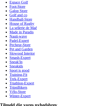
Espace Golf
Foot-Store
Galop Store
Golf and co
Handball-Store
House of Rugby
La sellerie de Maé
Made in Paradis
Nauti-wave
Padel-Expert
Pecheur-Store
Pet and Garden
Slowood Interior
Smash-Expert
Sneak'In
Sneakids
Sport is good
Training-Fit
Trek-Expert
Triathlon-Expert
TripnBikers
Vélo-Store
Winter-Expert
Tilmeld dig vores nyhedsbrev