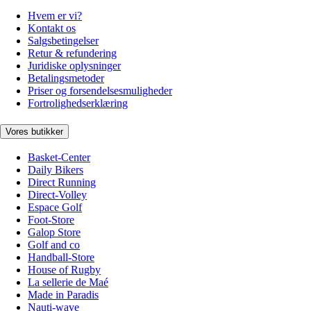
Hvem er vi?
Kontakt os
Salgsbetingelser
Retur & refundering
Juridiske oplysninger
Betalingsmetoder
Priser og forsendelsesmuligheder
Fortrolighedserklæring
Vores butikker
Basket-Center
Daily Bikers
Direct Running
Direct-Volley
Espace Golf
Foot-Store
Galop Store
Golf and co
Handball-Store
House of Rugby
La sellerie de Maé
Made in Paradis
Nauti-wave