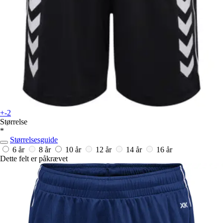
+-2
Størrelse
*
Størrelsesguide
6 år
8 år
10 år
12 år
14 år
16 år
Dette felt er påkrævet