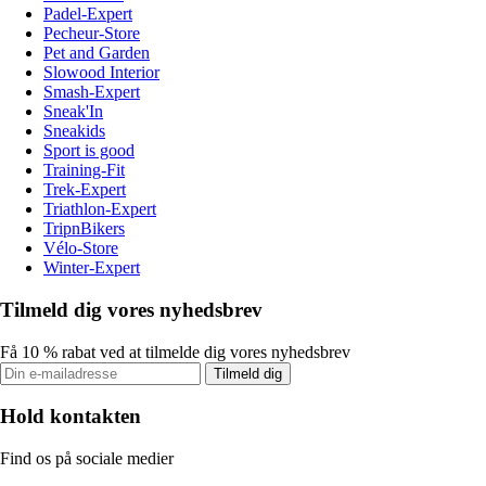
Padel-Expert
Pecheur-Store
Pet and Garden
Slowood Interior
Smash-Expert
Sneak'In
Sneakids
Sport is good
Training-Fit
Trek-Expert
Triathlon-Expert
TripnBikers
Vélo-Store
Winter-Expert
Tilmeld dig vores nyhedsbrev
Få 10 % rabat ved at tilmelde dig vores nyhedsbrev
Tilmeld dig
Hold kontakten
Find os på sociale medier