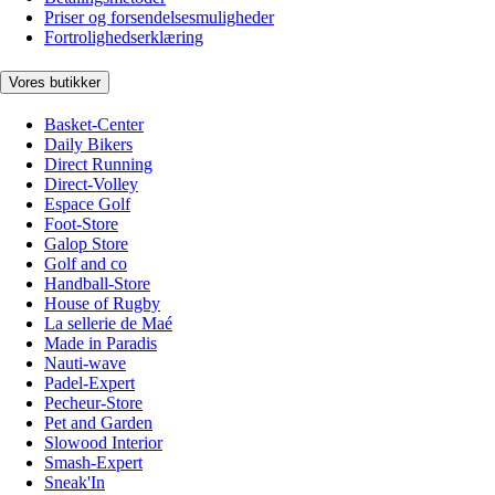
Priser og forsendelsesmuligheder
Fortrolighedserklæring
Vores butikker
Basket-Center
Daily Bikers
Direct Running
Direct-Volley
Espace Golf
Foot-Store
Galop Store
Golf and co
Handball-Store
House of Rugby
La sellerie de Maé
Made in Paradis
Nauti-wave
Padel-Expert
Pecheur-Store
Pet and Garden
Slowood Interior
Smash-Expert
Sneak'In