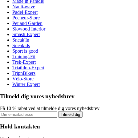
Made in Paradis
Nauti-wave
Padel-Expert
Pecheur-Store
Pet and Garden
Slowood Interior
Smash-Expert
Sneak'In
Sneakids
Sport is good
Training-Fit
Trek-Expert
Triathlon-Expert
TripnBikers
Vélo-Store
Winter-Expert
Tilmeld dig vores nyhedsbrev
Få 10 % rabat ved at tilmelde dig vores nyhedsbrev
Tilmeld dig
Hold kontakten