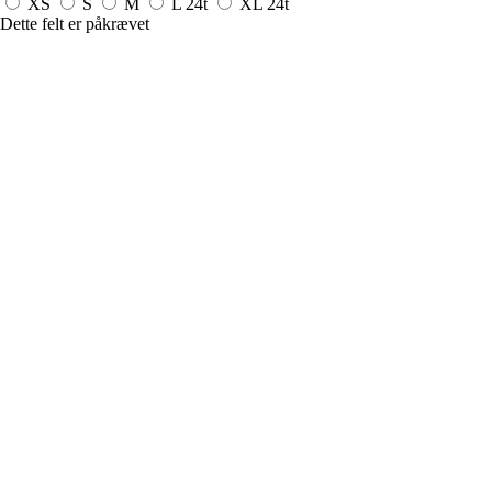
XS
S
M
L
24t
XL
24t
Dette felt er påkrævet