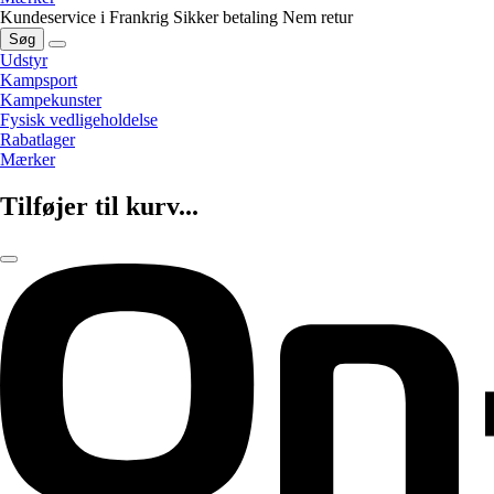
Kundeservice i Frankrig
Sikker betaling
Nem retur
Søg
Udstyr
Kampsport
Kampekunster
Fysisk vedligeholdelse
Rabatlager
Mærker
Tilføjer til kurv...