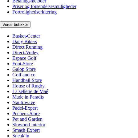
Betalingsmetoder
Priser og forsendelsesmuligheder
Fortrolighedserklæring
Vores butikker
Basket-Center
Daily Bikers
Direct Running
Direct-Volley
Espace Golf
Foot-Store
Galop Store
Golf and co
Handball-Store
House of Rugby
La sellerie de Maé
Made in Paradis
Nauti-wave
Padel-Expert
Pecheur-Store
Pet and Garden
Slowood Interior
Smash-Expert
Sneak'In