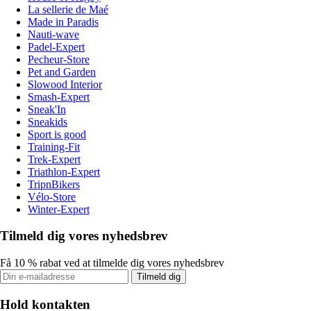
La sellerie de Maé
Made in Paradis
Nauti-wave
Padel-Expert
Pecheur-Store
Pet and Garden
Slowood Interior
Smash-Expert
Sneak'In
Sneakids
Sport is good
Training-Fit
Trek-Expert
Triathlon-Expert
TripnBikers
Vélo-Store
Winter-Expert
Tilmeld dig vores nyhedsbrev
Få 10 % rabat ved at tilmelde dig vores nyhedsbrev
Tilmeld dig
Hold kontakten