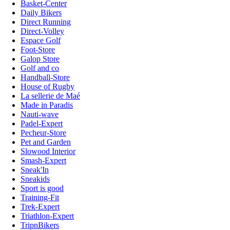
Basket-Center
Daily Bikers
Direct Running
Direct-Volley
Espace Golf
Foot-Store
Galop Store
Golf and co
Handball-Store
House of Rugby
La sellerie de Maé
Made in Paradis
Nauti-wave
Padel-Expert
Pecheur-Store
Pet and Garden
Slowood Interior
Smash-Expert
Sneak'In
Sneakids
Sport is good
Training-Fit
Trek-Expert
Triathlon-Expert
TripnBikers