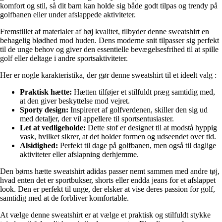
komfort og stil, så dit barn kan holde sig både godt tilpas og trendy på
golfbanen eller under afslappede aktiviteter.
Fremstillet af materialer af høj kvalitet, tilbyder denne sweatshirt en
behagelig blødhed mod huden. Dens moderne snit tilpasser sig perfekt
til de unge behov og giver den essentielle bevægelsesfrihed til at spille
golf eller deltage i andre sportsaktiviteter.
Her er nogle karakteristika, der gør denne sweatshirt til et ideelt valg :
Praktisk hætte:
Hætten tilføjer et stilfuldt præg samtidig med,
at den giver beskyttelse mod vejret.
Sporty design:
Inspireret af golfverdenen, skiller den sig ud
med detaljer, der vil appellere til sportsentusiaster.
Let at vedligeholde:
Dette stof er designet til at modstå hyppig
vask, hvilket sikrer, at det holder formen og udseendet over tid.
Alsidighed:
Perfekt til dage på golfbanen, men også til daglige
aktiviteter eller afslapning derhjemme.
Den børns hætte sweatshirt adidas passer nemt sammen med andre tøj,
hvad enten det er sportbukser, shorts eller endda jeans for et afslappet
look. Den er perfekt til unge, der elsker at vise deres passion for golf,
samtidig med at de forbliver komfortable.
At vælge denne sweatshirt er at vælge et praktisk og stilfuldt stykke