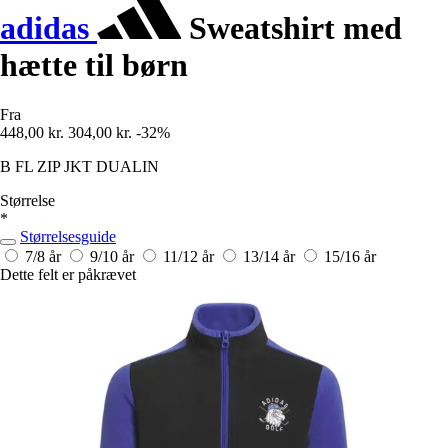
adidas
Sweatshirt med
hætte til børn
Fra
448,00 kr.
304,00 kr.
-32%
B FL ZIP JKT DUALIN
Størrelse
*
Størrelsesguide
7/8 år
9/10 år
11/12 år
13/14 år
15/16 år
Dette felt er påkrævet