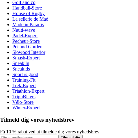
Golf and co
Handball-Store
House of Rugby
La sellerie de Maé
Made in Paradis
Nauti-wave
Padel-Expert
Pecheur-Store
Pet and Garden
Slowood Interior
Smash-Expert
Sneak'In
Sneakids
Sport is good
Training-Fit
Trek-Expert
Triathlon-Expert
TripnBikers
Vélo-Store
Winter-Expert
Tilmeld dig vores nyhedsbrev
Få 10 % rabat ved at tilmelde dig vores nyhedsbrev
Tilmeld dig