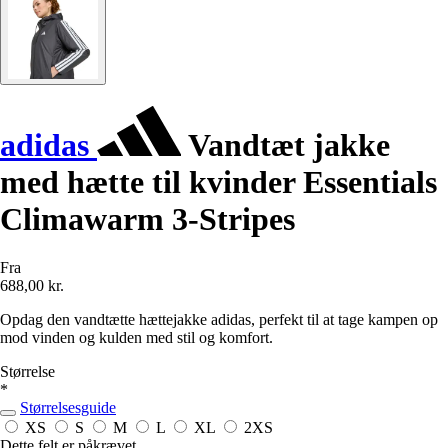
adidas
Vandtæt jakke
med hætte til kvinder Essentials
Climawarm 3-Stripes
Fra
688,00 kr.
Opdag den vandtætte hættejakke adidas, perfekt til at tage kampen op
mod vinden og kulden med stil og komfort.
Størrelse
*
Størrelsesguide
XS
S
M
L
XL
2XS
Dette felt er påkrævet