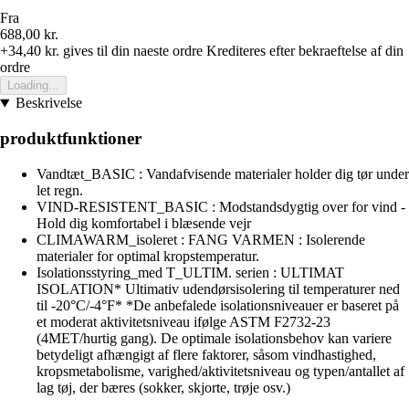
Fra
688,00 kr.
+34,40 kr.
gives til din naeste ordre
Krediteres efter bekraeftelse af din
ordre
Loading...
Beskrivelse
produktfunktioner
Vandtæt_BASIC : Vandafvisende materialer holder dig tør under
let regn.
VIND-RESISTENT_BASIC : Modstandsdygtig over for vind -
Hold dig komfortabel i blæsende vejr
CLIMAWARM_isoleret : FANG VARMEN : Isolerende
materialer for optimal kropstemperatur.
Isolationsstyring_med T_ULTIM. serien : ULTIMAT
ISOLATION* Ultimativ udendørsisolering til temperaturer ned
til -20°C/-4°F* *De anbefalede isolationsniveauer er baseret på
et moderat aktivitetsniveau ifølge ASTM F2732-23
(4MET/hurtig gang). De optimale isolationsbehov kan variere
betydeligt afhængigt af flere faktorer, såsom vindhastighed,
kropsmetabolisme, varighed/aktivitetsniveau og typen/antallet af
lag tøj, der bæres (sokker, skjorte, trøje osv.)