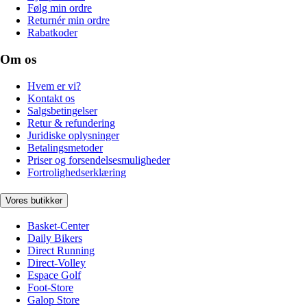
Følg min ordre
Returnér min ordre
Rabatkoder
Om os
Hvem er vi?
Kontakt os
Salgsbetingelser
Retur & refundering
Juridiske oplysninger
Betalingsmetoder
Priser og forsendelsesmuligheder
Fortrolighedserklæring
Vores butikker
Basket-Center
Daily Bikers
Direct Running
Direct-Volley
Espace Golf
Foot-Store
Galop Store