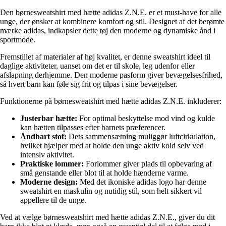
Den børnesweatshirt med hætte adidas Z.N.E. er et must-have for alle
unge, der ønsker at kombinere komfort og stil. Designet af det berømte
mærke adidas, indkapsler dette tøj den moderne og dynamiske ånd i
sportmode.
Fremstillet af materialer af høj kvalitet, er denne sweatshirt ideel til
daglige aktiviteter, uanset om det er til skole, leg udenfor eller
afslapning derhjemme. Den moderne pasform giver bevægelsesfrihed,
så hvert barn kan føle sig frit og tilpas i sine bevægelser.
Funktionerne på børnesweatshirt med hætte adidas Z.N.E. inkluderer:
Justerbar hætte:
For optimal beskyttelse mod vind og kulde
kan hætten tilpasses efter barnets præferencer.
Åndbart stof:
Dets sammensætning muliggør luftcirkulation,
hvilket hjælper med at holde den unge aktiv kold selv ved
intensiv aktivitet.
Praktiske lommer:
Forlommer giver plads til opbevaring af
små genstande eller blot til at holde hænderne varme.
Moderne design:
Med det ikoniske adidas logo har denne
sweatshirt en maskulin og nutidig stil, som helt sikkert vil
appellere til de unge.
Ved at vælge børnesweatshirt med hætte adidas Z.N.E., giver du dit