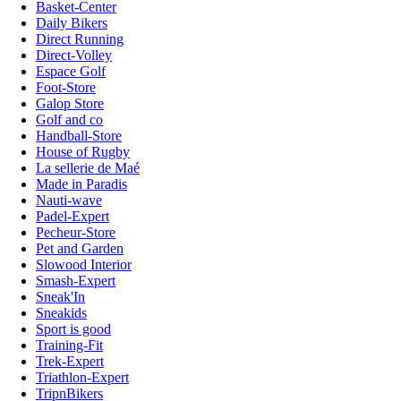
Basket-Center
Daily Bikers
Direct Running
Direct-Volley
Espace Golf
Foot-Store
Galop Store
Golf and co
Handball-Store
House of Rugby
La sellerie de Maé
Made in Paradis
Nauti-wave
Padel-Expert
Pecheur-Store
Pet and Garden
Slowood Interior
Smash-Expert
Sneak'In
Sneakids
Sport is good
Training-Fit
Trek-Expert
Triathlon-Expert
TripnBikers