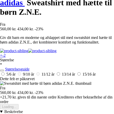
adidas
Sweatshirt med hætte til
børn Z.N.E.
Fra
560,00 kr.
434,00 kr.
-23%
Giv dit barn en moderne og afslappet stil med sweatshirt med hætte til
børn adidas Z.N.E., der kombinerer komfort og funktionalitet.
+-2
Størrelse
*
Størrelsesguide
5/6 år
9/10 år
11/12 år
13/14 år
15/16 år
Dette felt er påkrævet
Fra
560,00 kr.
434,00 kr.
-23%
+21,70 kr.
gives til din naeste ordre
Krediteres efter bekraeftelse af din
ordre
Loading...
Beskrivelse