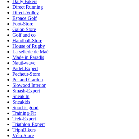
Daily Bikers
Direct Running
Direct-Volley
Espace Golf
Foot-Store
Galop Store
Golf and co
Handball-Store
House of Rugby
La sellerie de Maé
Made in Paradis
Nauti-wave
Padel-Expert
Pecheur-Store
Pet and Garden
Slowood Interior
Smash-Expert
Sneak'In
Sneakids
Sport is good
Training-Fit
Trek-Expert
Triathlon-Expert
TripnBikers
Vélo-Store