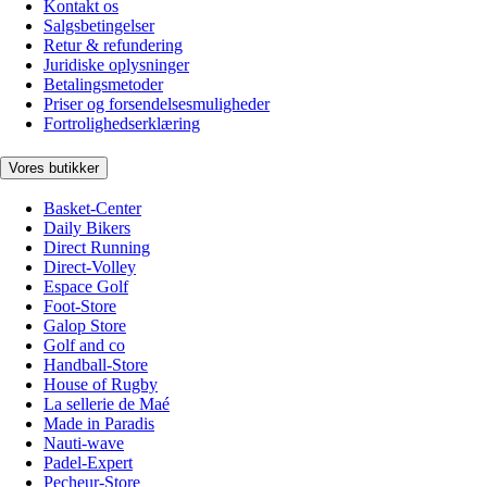
Kontakt os
Salgsbetingelser
Retur & refundering
Juridiske oplysninger
Betalingsmetoder
Priser og forsendelsesmuligheder
Fortrolighedserklæring
Vores butikker
Basket-Center
Daily Bikers
Direct Running
Direct-Volley
Espace Golf
Foot-Store
Galop Store
Golf and co
Handball-Store
House of Rugby
La sellerie de Maé
Made in Paradis
Nauti-wave
Padel-Expert
Pecheur-Store