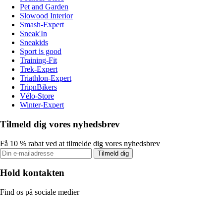
Pet and Garden
Slowood Interior
Smash-Expert
Sneak'In
Sneakids
Sport is good
Training-Fit
Trek-Expert
Triathlon-Expert
TripnBikers
Vélo-Store
Winter-Expert
Tilmeld dig vores nyhedsbrev
Få 10 % rabat ved at tilmelde dig vores nyhedsbrev
Tilmeld dig
Hold kontakten
Find os på sociale medier