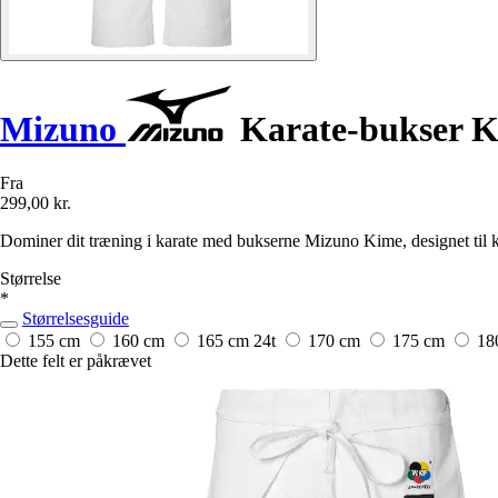
Mizuno
Karate-bukser 
Fra
299,00 kr.
Dominer dit træning i karate med bukserne Mizuno Kime, designet til 
Størrelse
*
Størrelsesguide
155 cm
160 cm
165 cm
24t
170 cm
175 cm
18
Dette felt er påkrævet