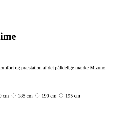
Kime
komfort og præstation af det pålidelige mærke Mizuno.
0 cm
185 cm
190 cm
195 cm