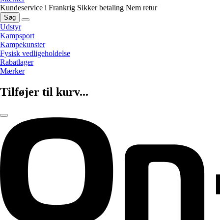
Kundeservice i Frankrig
Sikker betaling
Nem retur
Søg
Udstyr
Kampsport
Kampekunster
Fysisk vedligeholdelse
Rabatlager
Mærker
Tilføjer til kurv...