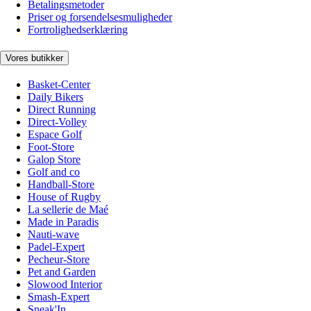
Betalingsmetoder
Priser og forsendelsesmuligheder
Fortrolighedserklæring
Vores butikker
Basket-Center
Daily Bikers
Direct Running
Direct-Volley
Espace Golf
Foot-Store
Galop Store
Golf and co
Handball-Store
House of Rugby
La sellerie de Maé
Made in Paradis
Nauti-wave
Padel-Expert
Pecheur-Store
Pet and Garden
Slowood Interior
Smash-Expert
Sneak'In